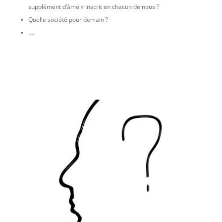
supplément d’âme » inscrit en chacun de nous ?
Quelle société pour demain ?
….