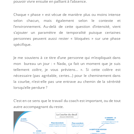
pouvoir vivre ensuite en palliant à l’absence.
Chaque « phase » est vécue de manière plus ou moins intense
selon chacun, mais également selon le contexte et
l’environnement. Au-delà de cette question d’intensité, vient
s’ajouter un paramètre de temporalité puisque certaines
personnes peuvent aussi rester « bloquées » sur une phase
spécifique.
Je me souviens à ce titre d’une personne qui m’expliquait dans
mon bureau un jour : « Nada, ça fait un moment que je suis
tellement
colère
, je vous préviens… ». Si cette colère est
nécessaire (pas agréable, certes…) pour le cheminement dans
la courbe, n’est-elle pas une entrave au chemin de la sérénité
lorsqu’elle perdure ?
C’est en ce sens que le travail du coach est important, ou de tout
autre accompagnant du reste.
Et ce regard « en confiance » et « en miroir » permettra dès la
phase du choc, de passer les différentes phases de manière
plus sereine :