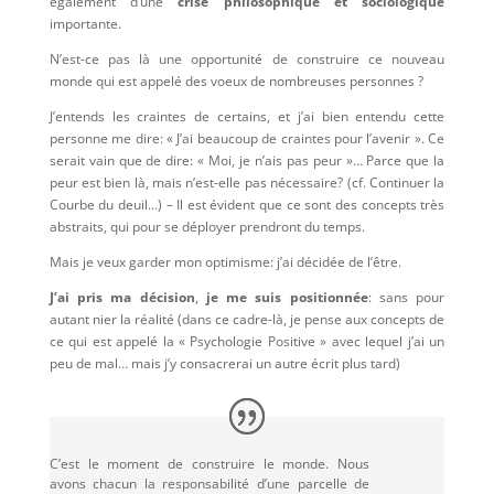
également d’une
crise philosophique et sociologique
importante.
N’est-ce pas là une opportunité de construire ce nouveau
monde qui est appelé des voeux de nombreuses personnes ?
J’entends les craintes de certains, et j’ai bien entendu cette
personne me dire: « J’ai beaucoup de craintes pour l’avenir ». Ce
serait vain que de dire: « Moi, je n’ais pas peur »… Parce que la
peur est bien là, mais n’est-elle pas nécessaire? (cf. Continuer la
Courbe du deuil…) – Il est évident que ce sont des concepts très
abstraits, qui pour se déployer prendront du temps.
Mais je veux garder mon optimisme: j’ai décidée de l’être.
J’ai pris ma décision
,
je me suis positionnée
: sans pour
autant nier la réalité (dans ce cadre-là, je pense aux concepts de
ce qui est appelé la « Psychologie Positive » avec lequel j’ai un
peu de mal… mais j’y consacrerai un autre écrit plus tard)
C’est le moment de construire le monde. Nous
avons chacun la responsabilité d’une parcelle de