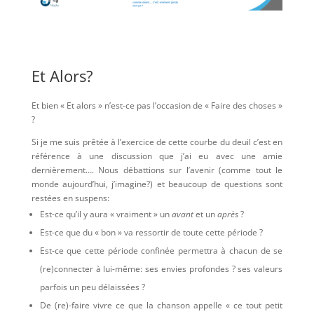
Et Alors?
Et bien « Et alors » n’est-ce pas l’occasion de « Faire des choses »
?
Si je me suis prêtée à l’exercice de cette courbe du deuil c’est en
référence à une discussion que j’ai eu avec une amie
dernièrement…. Nous débattions sur l’avenir (comme tout le
monde aujourd’hui, j’imagine?) et beaucoup de questions sont
restées en suspens:
Est-ce qu’il y aura « vraiment » un
avant
et un
après
?
Est-ce que du « bon » va ressortir de toute cette période ?
Est-ce que cette période confinée permettra à chacun de se
(re)connecter à lui-même: ses envies profondes ? ses valeurs
parfois un peu délaissées ?
De (re)-faire vivre ce que la chanson appelle « ce tout petit